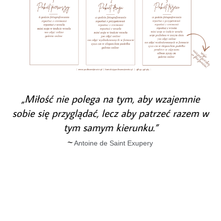
„Miłość nie polega na tym, aby wzajemnie
sobie się przyglądać, lecz aby patrzeć razem w
tym samym kierunku.”
~
Antoine de Saint Exupery
• Fotografia ślubna • Fotografia rodzinna • Fotografia dziecięca •
Fotografia
portretowa •
Reportaże: chrzest, komunia, urodziny, wieczór panieński •
•
Kraków • Zakopane • Katowice • Gliwice • Warszawa • Wrocław •